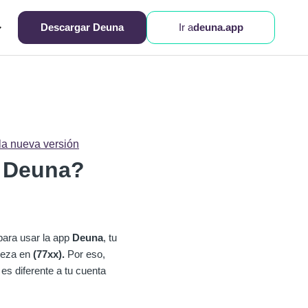
Descargar Deuna
Ir a
deuna.app
la nueva versión
n Deuna?
ara usar la app
Deuna
, tu
ieza en
(77xx).
Por eso,
es diferente a tu cuenta