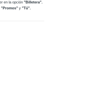
er en la opción
"Billetera".
s
"Promos"
y
"Tú".