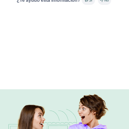
¿Te ayudó esta información?
👍 Sí
👎 No