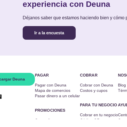
experiencia con Deuna
Déjanos saber que estamos haciendo bien y cómo
Ir a la encuesta
PAGAR
COBRAR
NOS
cargar Deuna
Pagar con Deuna
Cobrar con Deuna
Blog
Mapa de comercios
Costos y cupos
Térm
Pasar dinero a un celular
PARA TU NEGOCIO
AYU
PROMOCIONES
Cobrar en tu negocio
Cent
Campañas
Código QR
Cont
Combos Deuna