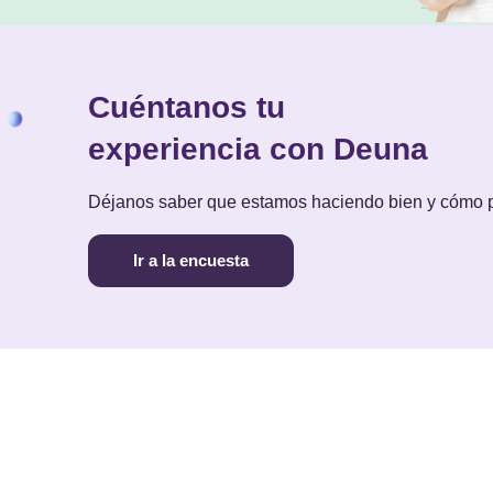
Cuéntanos tu
experiencia con Deuna
Déjanos saber que estamos haciendo bien y cómo
Ir a la encuesta
PAGAR
COBRAR
NOS
cargar Deuna
Pagar con Deuna
Cobrar con Deuna
Blog
Mapa de comercios
Costos y cupos
Térm