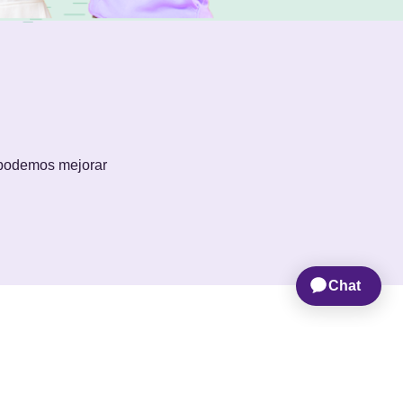
 podemos mejorar
OTROS
inos y condiciones