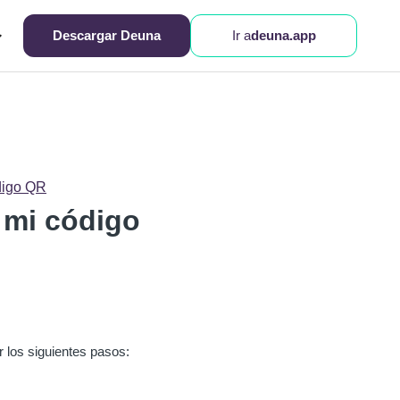
Descargar Deuna
Ir a
deuna.app
digo QR
 mi código
r los siguientes pasos: