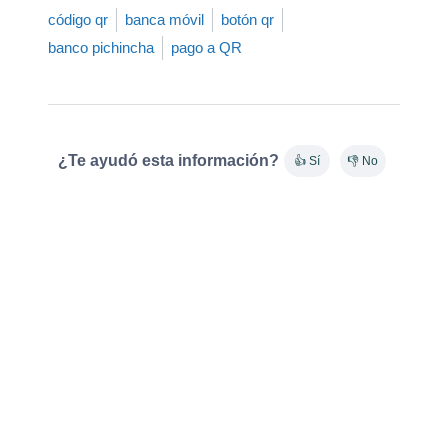
código qr
banca móvil
botón qr
banco pichincha
pago a QR
¿Te ayudó esta información?
👍 Sí
👎 No