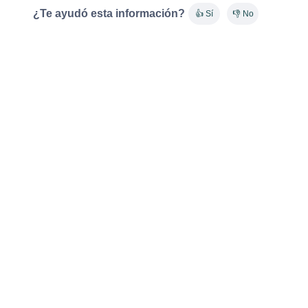
¿Te ayudó esta información?
👍 Sí
👎 No