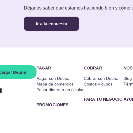
Déjanos saber que estamos haciendo bien y cómo
Ir a la encuesta
PAGAR
COBRAR
NOS
cargar Deuna
Pagar con Deuna
Cobrar con Deuna
Blog
Mapa de comercios
Costos y cupos
Térm
Pasar dinero a un celular
PARA TU NEGOCIO
AYU
PROMOCIONES
Cobrar en tu negocio
Cent
Campañas
Código QR
Cont
Combos Deuna