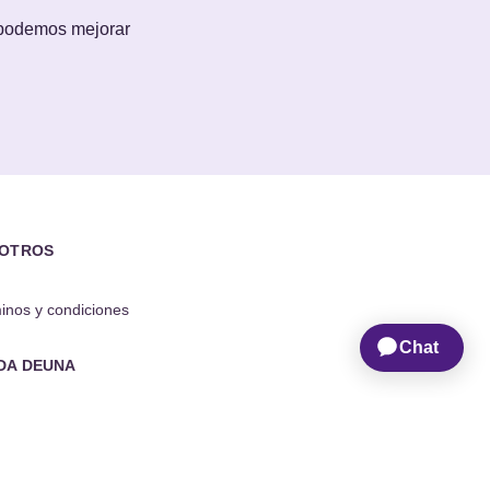
 podemos mejorar
OTROS
inos y condiciones
DA DEUNA
ro de ayuda
áctanos