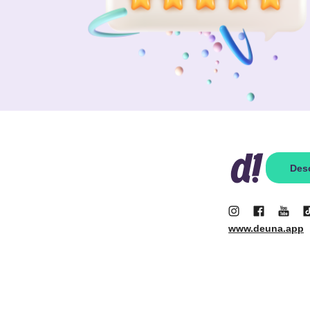
Des
www.deuna.app