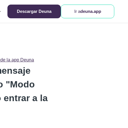
Descargar Deuna
Ir a
deuna.app
 de la app Deuna
mensaje
 o "Modo
entrar a la