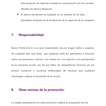
días después de haberse enviado la comunicación por los canales
oficiales de Deuna Negocios
El abono del premio se realizará en un máximo de 20 días
laborables después de la finalización de la vigencia de la campaña
7. Responsabilidad:
Banco Pichincha C.A no será responsable: (a) por ningún daño o perjuicio,
de cualquier tipo que fuere, que pudieran sufrir los ganadores o terceros,
sobre sus personas o bienes, con motivo de o en relación a su participación
en la presente acción; y/o (b) por fallas y/o desperfectos técnicos y/o por
errores humanos o acciones deliberadas de terceros que pudieran
interrumpir o alterar el desarrollo de la acción.
8. Otras normas de la promoción:
La simple participación en esta promoción implica la aceptación de los