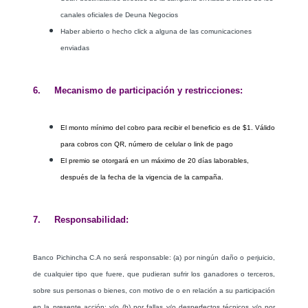
canales oficiales de Deuna Negocios
Haber abierto o hecho click a alguna de las comunicaciones
enviadas
6. Mecanismo de participación y restricciones:
El monto mínimo del cobro para recibir el beneficio es de $1. Válido
para cobros con QR, número de celular o link de pago
El premio se otorgará en un máximo de 20 días laborables,
después de la fecha de la vigencia de la campaña.
7. Responsabilidad:
Banco Pichincha C.A no será responsable: (a) por ningún daño o perjuicio,
de cualquier tipo que fuere, que pudieran sufrir los ganadores o terceros,
sobre sus personas o bienes, con motivo de o en relación a su participación
en la presente acción; y/o (b) por fallas y/o desperfectos técnicos y/o por