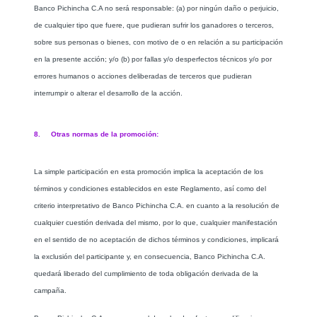
Banco Pichincha C.A no será responsable: (a) por ningún daño o perjuicio,
de cualquier tipo que fuere, que pudieran sufrir los ganadores o terceros,
sobre sus personas o bienes, con motivo de o en relación a su participación
en la presente acción; y/o (b) por fallas y/o desperfectos técnicos y/o por
errores humanos o acciones deliberadas de terceros que pudieran
interrumpir o alterar el desarrollo de la acción.
8. Otras normas de la promoción:
La simple participación en esta promoción implica la aceptación de los
términos y condiciones establecidos en este Reglamento, así como del
criterio interpretativo de Banco Pichincha C.A. en cuanto a la resolución de
cualquier cuestión derivada del mismo, por lo que, cualquier manifestación
en el sentido de no aceptación de dichos términos y condiciones, implicará
la exclusión del participante y, en consecuencia, Banco Pichincha C.A.
quedará liberado del cumplimiento de toda obligación derivada de la
campaña.