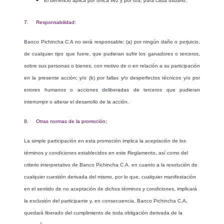
El beneficio aplica por única vez y por día, para cada usuario.
7. Responsabilidad:
Banco Pichincha C.A no será responsable: (a) por ningún daño o perjuicio,
de cualquier tipo que fuere, que pudieran sufrir los ganadores o terceros,
sobre sus personas o bienes, con motivo de o en relación a su participación
en la presente acción; y/o (b) por fallas y/o desperfectos técnicos y/o por
errores humanos o acciones deliberadas de terceros que pudieran
interrumpir o alterar el desarrollo de la acción.
8. Otras normas de la promoción:
La simple participación en esta promoción implica la aceptación de los
términos y condiciones establecidos en este Reglamento, así como del
criterio interpretativo de Banco Pichincha C.A. en cuanto a la resolución de
cualquier cuestión derivada del mismo, por lo que, cualquier manifestación
en el sentido de no aceptación de dichos términos y condiciones, implicará
la exclusión del participante y, en consecuencia, Banco Pichincha C.A.
quedará liberado del cumplimiento de toda obligación derivada de la