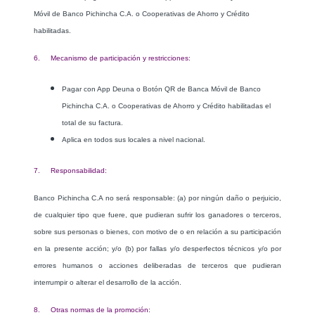
Móvil de Banco Pichincha C.A. o Cooperativas de Ahorro y Crédito
habilitadas.
6. Mecanismo de participación y restricciones:
Pagar c
on App Deuna o Botón QR de Banca Móvil de Banco
Pichincha C.A. o Cooperativas de Ahorro y Crédito habilitadas e
l
total de su factura.
Aplica en todos sus locales a nivel nacional.
7. Responsabilidad:
Banco Pichincha C.A no será responsable: (a) por ningún daño o perjuicio,
de cualquier tipo que fuere, que pudieran sufrir los ganadores o terceros,
sobre sus personas o bienes, con motivo de o en relación a su participación
en la presente acción; y/o (b) por fallas y/o desperfectos técnicos y/o por
errores humanos o acciones deliberadas de terceros que pudieran
interrumpir o alterar el desarrollo de la acción.
8. Otras normas de la promoción: