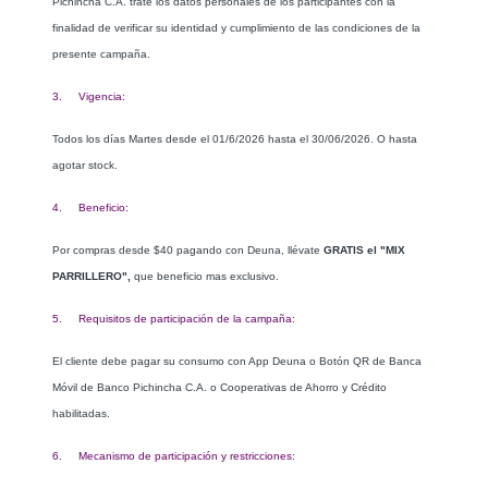
Pichincha C.A. trate los datos personales de los participantes con la
finalidad de verificar su identidad y cumplimiento de las condiciones de la
presente campaña.
3. Vigencia:
Todos los días Martes desde el 01/6/2026 hasta el 30/06/2026. O hasta
agotar stock.
4. Beneficio:
Por compras desde $40 pagando con Deuna, llévate
GRATIS el "MIX
PARRILLERO",
que beneficio mas exclusivo.
5. Requisitos de participación de la campaña:
El cliente debe pagar su consumo c
on App Deuna o Botón QR de Banca
Móvil de Banco Pichincha C.A. o Cooperativas de Ahorro y Crédito
habilitadas.
6. Mecanismo de participación y restricciones: