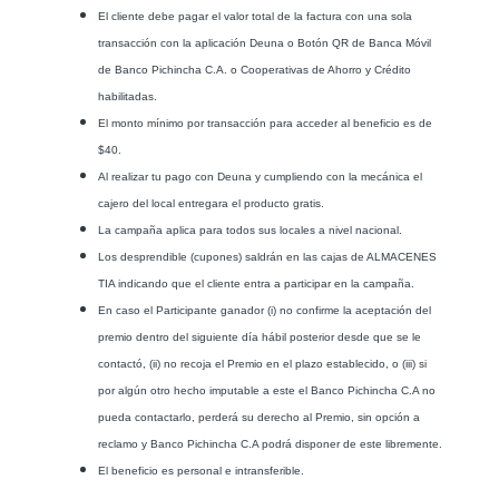
El cliente debe pagar el valor total de la factura con una sola
transacción con la aplicación Deuna o Botón QR de Banca Móvil
de Banco Pichincha C.A. o Cooperativas de Ahorro y Crédito
habilitadas.
El monto mínimo por transacción para acceder al beneficio es de
$40.
Al realizar tu pago con Deuna y cumpliendo con la mecánica el
cajero del local entregara el producto gratis.
La campaña aplica para todos sus locales a nivel nacional.
Los desprendible (cupones) saldrán en las cajas de ALMACENES
TIA indicando que el cliente entra a participar en la campaña.
En caso el Participante ganador (i) no confirme la aceptación del
premio dentro del siguiente día hábil posterior desde que se le
contactó, (ii) no recoja el Premio en el plazo establecido, o (iii) si
por algún otro hecho imputable a este el Banco Pichincha C.A no
pueda contactarlo, perderá su derecho al Premio, sin opción a
reclamo y Banco Pichincha C.A podrá disponer de este libremente.
El beneficio es personal e intransferible.