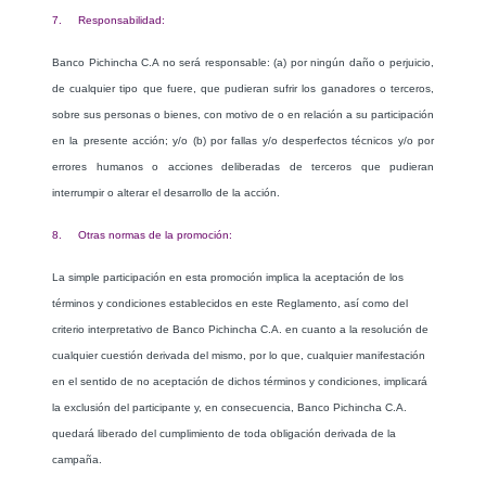
7. Responsabilidad:
Banco Pichincha C.A no será responsable: (a) por ningún daño o perjuicio,
de cualquier tipo que fuere, que pudieran sufrir los ganadores o terceros,
sobre sus personas o bienes, con motivo de o en relación a su participación
en la presente acción; y/o (b) por fallas y/o desperfectos técnicos y/o por
errores humanos o acciones deliberadas de terceros que pudieran
interrumpir o alterar el desarrollo de la acción.
8. Otras normas de la promoción:
La simple participación en esta promoción implica la aceptación de los
términos y condiciones establecidos en este Reglamento, así como del
criterio interpretativo de Banco Pichincha C.A. en cuanto a la resolución de
cualquier cuestión derivada del mismo, por lo que, cualquier manifestación
en el sentido de no aceptación de dichos términos y condiciones, implicará
la exclusión del participante y, en consecuencia, Banco Pichincha C.A.
quedará liberado del cumplimiento de toda obligación derivada de la
campaña.