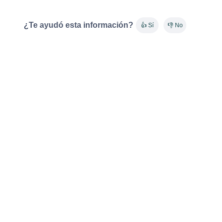
¿Te ayudó esta información?
👍 Sí
👎 No