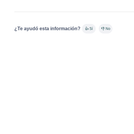
¿Te ayudó esta información?
👍 Sí
👎 No