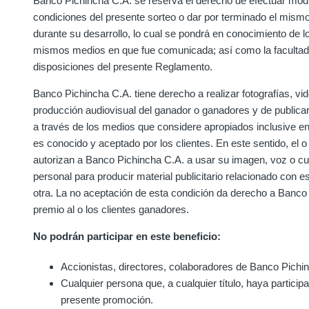
Banco Pichincha C.A. se reserva el derecho de efectuar modi
condiciones del presente sorteo o dar por terminado el mism
durante su desarrollo, lo cual se pondrá en conocimiento de lo
mismos medios en que fue comunicada; así como la facultad d
disposiciones del presente Reglamento.
Banco Pichincha C.A. tiene derecho a realizar fotografías, vid
producción audiovisual del ganador o ganadores y de publica
a través de los medios que considere apropiados inclusive en
es conocido y aceptado por los clientes. En este sentido, el o
autorizan a Banco Pichincha C.A. a usar su imagen, voz o cual
personal para producir material publicitario relacionado con 
otra. La no aceptación de esta condición da derecho a Banco P
premio al o los clientes ganadores.
No podrán participar en este beneficio:
Accionistas, directores, colaboradores de Banco Pichi
Cualquier persona que, a cualquier título, haya particip
presente promoción.