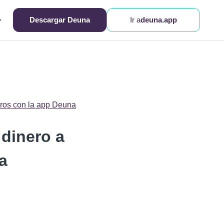
Descargar Deuna
Ir a
deuna.app
iros con la app Deuna
 dinero a
a