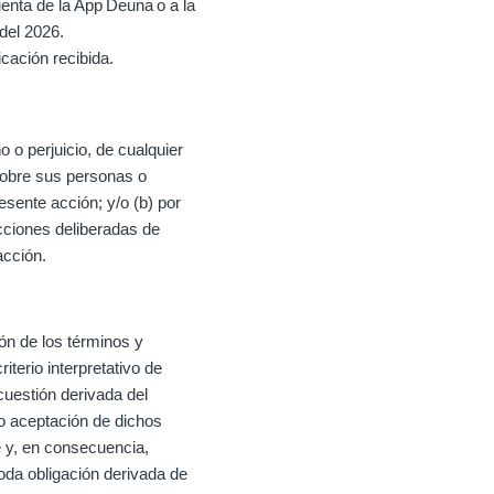
uenta de la App Deuna o a la
del 2026.
cación recibida.
 o perjuicio, de cualquier
 sobre sus personas o
esente acción; y/o (b) por
cciones deliberadas de
acción.
ón de los términos y
terio interpretativo de
cuestión derivada del
no aceptación de dichos
e y, en consecuencia,
oda obligación derivada de