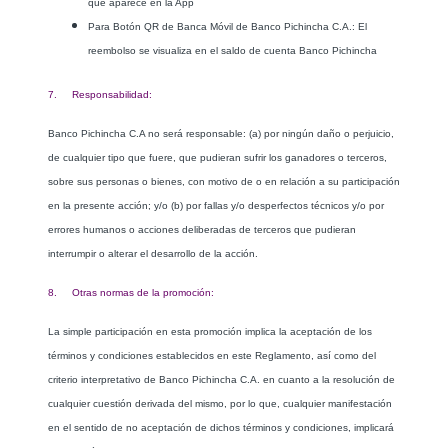
que aparece en la App
Para Botón QR de Banca Móvil de Banco Pichincha C.A.: El
reembolso se visualiza en el saldo de cuenta Banco Pichincha
7. Responsabilidad:
Banco Pichincha C.A no será responsable: (a) por ningún daño o perjuicio,
de cualquier tipo que fuere, que pudieran sufrir los ganadores o terceros,
sobre sus personas o bienes, con motivo de o en relación a su participación
en la presente acción; y/o (b) por fallas y/o desperfectos técnicos y/o por
errores humanos o acciones deliberadas de terceros que pudieran
interrumpir o alterar el desarrollo de la acción.
8. Otras normas de la promoción:
La simple participación en esta promoción implica la aceptación de los
términos y condiciones establecidos en este Reglamento, así como del
criterio interpretativo de Banco Pichincha C.A. en cuanto a la resolución de
cualquier cuestión derivada del mismo, por lo que, cualquier manifestación
en el sentido de no aceptación de dichos términos y condiciones, implicará