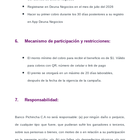
Registrarse en Deuna Negocios en el mes de
julio
del 2026
Hacer su primer cobro
durante los 30 días posteriores a su registro
en App Deuna Negocios
6. Mecanismo de participación y restricciones:
El monto mínimo del cobro para recibir el beneficio es de $1. Válido
para cobros con QR, número de celular o link de pago
El premio se otorgará en un máximo de 20 días laborables,
después de la fecha de la vigencia de la campaña.
7. Responsabilidad:
Banco Pichincha C.A no será responsable: (a) por ningún daño o perjuicio,
de cualquier tipo que fuere, que pudieran sufrir los ganadores o terceros,
sobre sus personas o bienes, con motivo de o en relación a su participación
en la presente acción; y/o (b) por fallas y/o desperfectos técnicos y/o por