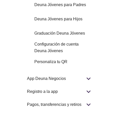
Deuna Jóvenes para Padres
Deuna Jóvenes para Hijos
Graduación Deuna Jóvenes
Configuración de cuenta
Deuna Jóvenes
Personaliza tu QR
App Deuna Negocios
Registro a la app
Pagos, transferencias y retiros