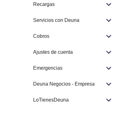
Recargas
Servicios con Deuna
Cobros
Ajustes de cuenta
Emergencias
Deuna Negocios - Empresa
LoTienesDeuna