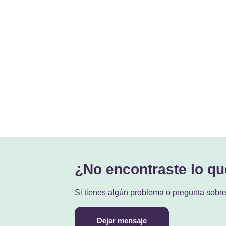
¿No encontraste lo q
Si tienes algún problema o pregunta sobr
Dejar mensaje