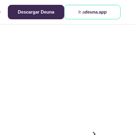
Descargar Deuna
Ir a
deuna.app