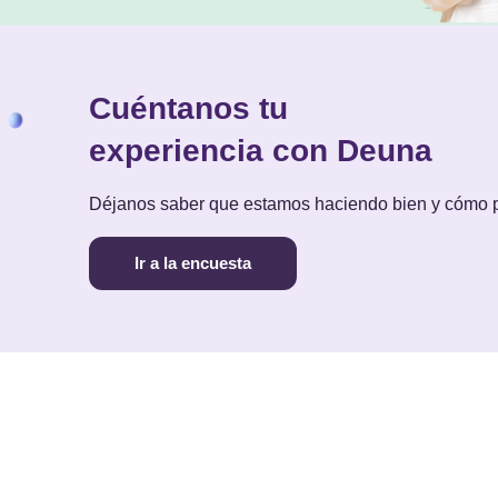
Cuéntanos tu
experiencia con Deuna
Déjanos saber que estamos haciendo bien y cómo
Ir a la encuesta
PAGAR
COBRAR
NOS
cargar Deuna
Pagar con Deuna
Cobrar con Deuna
Blog
Mapa de comercios
Costos y cupos
Térm