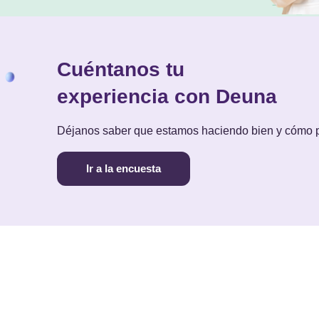
Cuéntanos tu
experiencia con Deuna
Déjanos saber que estamos haciendo bien y cómo
Ir a la encuesta
PAGAR
COBRAR
NOS
cargar Deuna
Pagar con Deuna
Cobrar con Deuna
Blog
Mapa de comercios
Costos y cupos
Térm