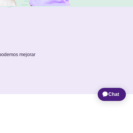
 podemos mejorar
OTROS
inos y condiciones