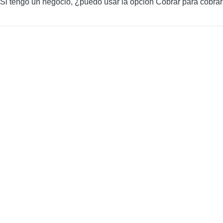
Si tengo un negocio, ¿puedo usar la opción Cobrar para cobrar