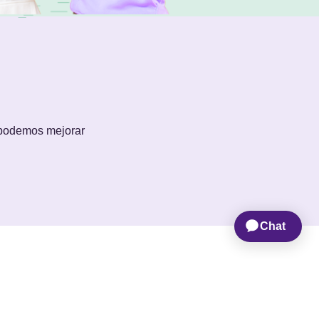
 podemos mejorar
OTROS
inos y condiciones