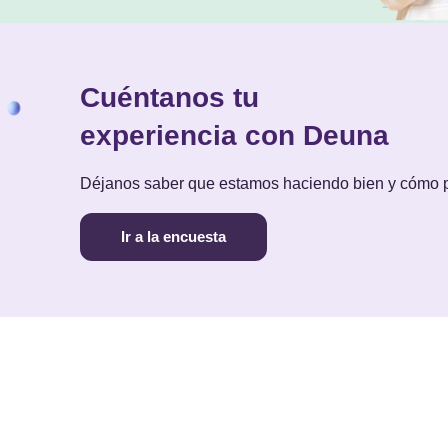
Cuéntanos tu
experiencia con Deuna
Déjanos saber que estamos haciendo bien y cómo
Ir a la encuesta
PAGAR
COBRAR
NOS
cargar Deuna
Pagar con Deuna
Cobrar con Deuna
Blog
Mapa de comercios
Costos y cupos
Térm