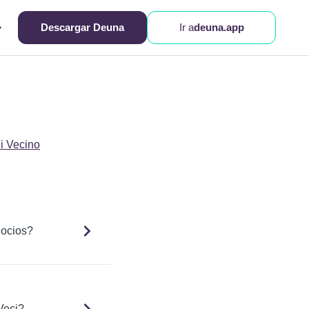
Descargar Deuna
Ir a
deuna.app
i Vecino
gocios?
Veci?